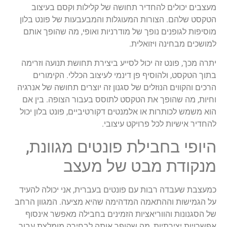
מעצבים יכולים להחדיר תחושה של קלילות וקסם בעיצוב
הטקסט שלהם. הצורות המעוגלות והמבעבעות של פונט בלון
מוסיפות לגופנים נופך של מודרניות ואופי, מה שהופך אותם
למושכים מבחינה ויזואלית.
יתרה מכך, פונט זה יכול לסייע ביצירת תחושת תנועה וזרימה
בתוך הטקסט, ולהוסיף פן דינמי לעיצוב הכללי. הקימורים
הרכים והקווים הנוזלים של סגנון זה יוצרים תחושה של אנרגיה
וחיות, מה שהופך את הטקסט לתוסס בעבור הצופה. בין אם
הוא משמש לכותרות או אלמנטים דקורטיביים, פונט בלון יכול
להחדיר אישיות לכל פרויקט עיצובי.
היופי בחבילת פונטים מגוונת,
מנקודת מבט של מעצב
כמעצבת שעבדה רבות עם פונטים בעברית, אני יכולה להעיד
על הגמישות וההתאמה המדהימה שהיא מציעה. המגוון הרחב
של הסגנונות והווריאציות הזמינים בחבילה מאפשר אינסוף
אפשרויות יצירתיות, מה שהופך אותה לבחירה מומלצת עבור