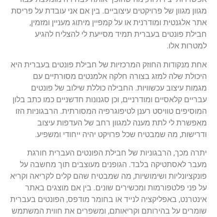
מגוון מגוון של פרויקטים עיצוביים. בין אם אני עובדת על פריסת
אתר אלגנטית ומודרנית או על קמפיין מיתוג מעניין ומזמין,
חבילת פונטים בעברית תמיד מסייעת לי להצליח להגיע
למטרות אלו.
אחת מנקודות החוזק המרכזיות של חבילת פונטים בעברית היא
היכולת שלה למזג בצורה חלקה אלמנטים מסורתיים עם
מגמות עיצוב עכשוויות. החבילה כוללת שילוב של פונטים
עבריים קלאסיים ומודרניים, וכן סגנונות חדשניים כמו כתב בלון
המוסיפים טוויסט רענן לטיפוגרפיה המסורתית. הרבגוניות הזו
מאפשרת לי לתת מענה למגוון רחב של העדפות עיצוב
ודרישות, מה שמבטיח שכל פרויקט יהיה ייחודי ומשפיע.
יתרה מכך, הרבגוניות של חבילת הפונטים העברית חורגת
מעבר לאסתטיקה בלבד. הגופנים מעוצבים תוך מחשבה על
פונקציונליות ושימושיות, מה שמבטיח שהם קלים לקריאה וקריא
על פני פלטפורמות ומכשירים שונים. בין אם מוצגים באתר
אינטרנט, באפליקציה לנייד או בחומר מודפס, הפונטים בעברית
שומרים על בהירותם וקריאותם, ומשפרים את חווית המשתמש