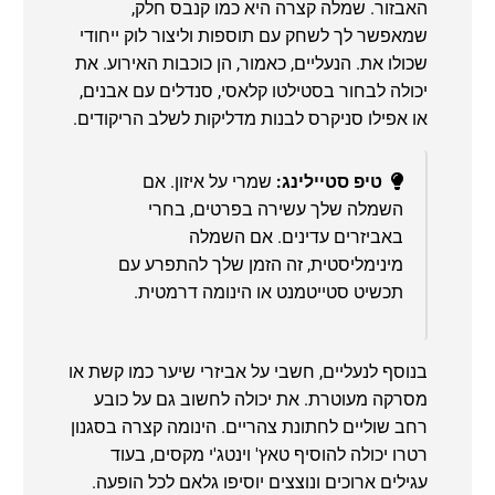
האבזור. שמלה קצרה היא כמו קנבס חלק,
שמאפשר לך לשחק עם תוספות וליצור לוק ייחודי
שכולו את. הנעליים, כאמור, הן כוכבות האירוע. את
יכולה לבחור בסטילטו קלאסי, סנדלים עם אבנים,
או אפילו סניקרס לבנות מדליקות לשלב הריקודים.
טיפ סטיילינג:
שמרי על איזון. אם
השמלה שלך עשירה בפרטים, בחרי
באביזרים עדינים. אם השמלה
מינימליסטית, זה הזמן שלך להתפרע עם
תכשיט סטייטמנט או הינומה דרמטית.
בנוסף לנעליים, חשבי על אביזרי שיער כמו קשת או
מסרקה מעוטרת. את יכולה לחשוב גם על כובע
רחב שוליים לחתונת צהריים. הינומה קצרה בסגנון
רטרו יכולה להוסיף טאץ' וינטג'י מקסים, בעוד
עגילים ארוכים ונוצצים יוסיפו גלאם לכל הופעה.