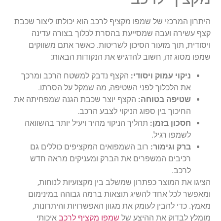
היתרון המרכזי של שמפו מקציף לרכב הוא יכולתו ליצור שכבת
קצף עשירה ועבה שמסייעת בהסרת לכלוך בצורה עדינה
ויסודית, תוך מזעור הסיכון לשריטות. כאשר אתם משווקים
שמפו מסוג זה, חשוב להדגיש את הנקודות הבאות:
ניקוי עמוק ויסודי
:
הקצף נדבק למשטח הרכב ומרכך
את הלכלוך לפני השטיפה, מה שמקל על הסרתו.
שטיפה בטוחה
:
הקצף יוצר שכבת הגנה שמפחיתה את
החיכוך בין ספוג הניקוי לצבע הרכב.
חסכון בזמן
:
תהליך הניקוי מהיר ויעיל יותר בהשוואה
לשמפו רגיל.
ברק וגימור
:
רוב השמפואים המקציפים כוללים גם
רכיבים המשפרים את הברק ומעניקים מראה חדש
לרכב.
הציגו את המוצר כפתרון שמשלב בין מקצועיות לנוחות,
ומאפשר לכל אחד להשיג תוצאות ברמה גבוהה במינימום
מאמץ. כדי להבין לעומק את מגוון האפשרויות והיתרונות,
מומלץ לבדוק את ההיצע של
שמפו מקציף לרכב
איכותי