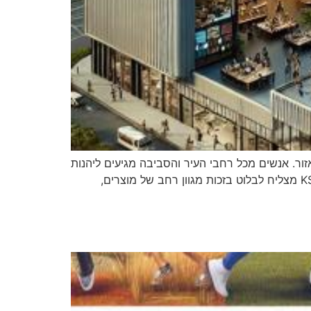
באזור. אנשים מכל רחבי העיר והסביבה מגיעים ליהנות
מהחוויה הקמעונאית המגוונת שמציע הקניון. בעידן שבו הקניות הפיזיות מתמודדות עם אתגרים רבים בעקבות האונליין, KSP מצליח לבלוט בזכות מגוון רחב של מוצרים,