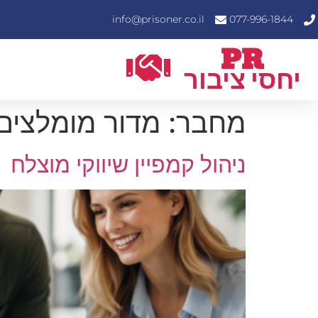
info@prisoner.co.il
077-996-1844
PR
יחסי ציבור
מחבר:
מדור מומלצים
ניהול קמפיין שיווקי מוצלח