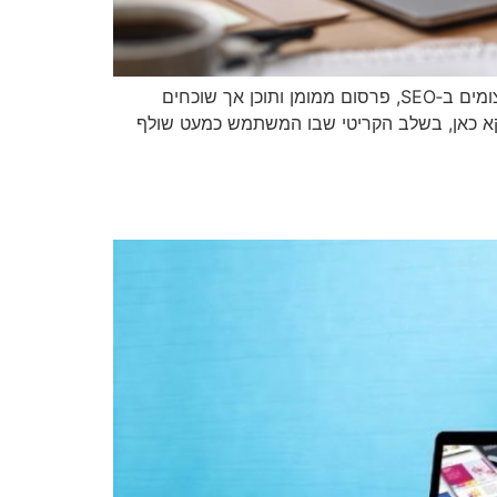
קידום אתרי חנות כבר מזמן אינו רק עניין של מיקום גבוה בגוגל. בעלי חנויות אונליין רבים משקיעים זמן, כסף ומשאבים עצומים ב‑SEO, פרסום ממומן ותוכן אך שוכחים
קא כאן, בשלב הקריטי שבו המשתמש כמעט שולף