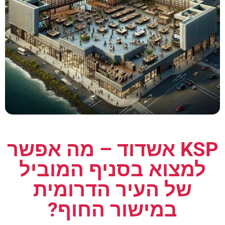
KSP אשדוד – מה אפשר
למצוא בסניף המוביל
של העיר הדרומית
במישור החוף?