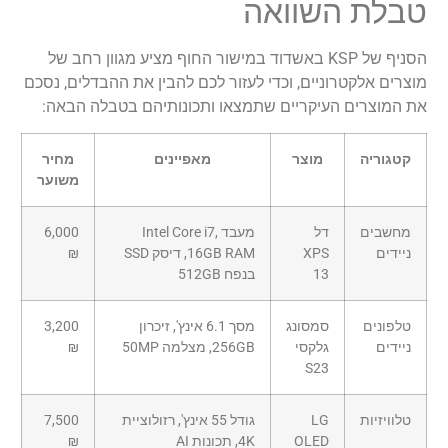
טבלת השוואה
הסניף של KSP באשדוד במישור החוף מציע מגוון רחב של
מוצרים אלקטרוניים, וכדי לעזור לכם להבין את ההבדלים, נסכם
את המוצרים העיקריים שתמצאו ותכונותיהם בטבלה הבאה:
קטגוריה
מוצר
מאפיינים
מחיר
משוער
מחשבים
דל
מעבד Intel Core i7,
6,000
ניידים
XPS
16GB RAM, דיסק SSD
₪
13
בנפח 512GB
טלפונים
סמסונג
מסך 6.1 אינץ', זיכרון
3,200
ניידים
גלקסי
256GB, מצלמה 50MP
₪
S23
טלוויזיות
LG
גודל 55 אינץ', רזולוציית
7,500
OLED
4K, תכונות AI
₪