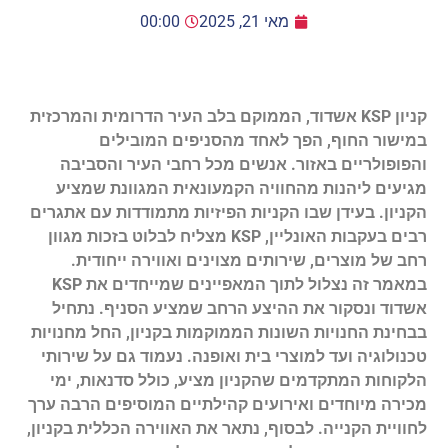
מאי 21, 2025
00:00
קניון KSP אשדוד, הממוקם בלב העיר הדרומית והמרכזית
במישור החוף, הפך לאחד מהסניפים המובילים
והפופולריים באזור. אנשים מכל רחבי העיר והסביבה
מגיעים ליהנות מהחוויה הקמעונאית המגוונת שמציע
הקניון. בעידן שבו הקניות הפיזיות מתמודדות עם אתגרים
רבים בעקבות האונליין, KSP מצליח לבלוט בזכות מגוון
רחב של מוצרים, שירותים מצוינים ואווירה ייחודית.
במאמר זה נצלול לתוך המאפיינים שמייחדים את KSP
אשדוד ונסקור את ההיצע הרחב שמציע הסניף. נתחיל
בבחינת החנויות השונות הממוקמות בקניון, החל מחנויות
טכנולוגיה ועד למוצרי בית ואופנה. נעמוד גם על שירותי
הלקוחות המתקדמים שהקניון מציע, כולל סדנאות, ימי
מכירה מיוחדים ואירועים קהילתיים המוסיפים הרבה ערך
לחוויית הקנייה. לבסוף, נתאר את האווירה הכללית בקניון,