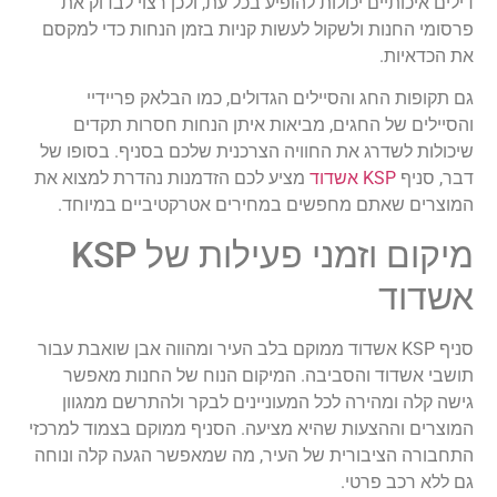
דילים איכותיים יכולות להופיע בכל עת, ולכן רצוי לבדוק את
פרסומי החנות ולשקול לעשות קניות בזמן הנחות כדי למקסם
את הכדאיות.
גם תקופות החג והסיילים הגדולים, כמו הבלאק פריידיי
והסיילים של החגים, מביאות איתן הנחות חסרות תקדים
שיכולות לשדרג את החוויה הצרכנית שלכם בסניף. בסופו של
דבר, סניף
KSP אשדוד
מציע לכם הזדמנות נהדרת למצוא את
המוצרים שאתם מחפשים במחירים אטרקטיביים במיוחד.
מיקום וזמני פעילות של KSP
אשדוד
סניף KSP אשדוד ממוקם בלב העיר ומהווה אבן שואבת עבור
תושבי אשדוד והסביבה. המיקום הנוח של החנות מאפשר
גישה קלה ומהירה לכל המעוניינים לבקר ולהתרשם ממגוון
המוצרים וההצעות שהיא מציעה. הסניף ממוקם בצמוד למרכזי
התחבורה הציבורית של העיר, מה שמאפשר הגעה קלה ונוחה
גם ללא רכב פרטי.