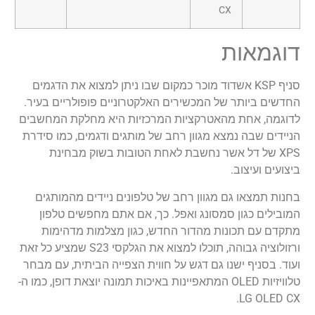
CX
דוגמאות
סניף KSP אשדוד מוכר כמקום שבו ניתן למצוא את הדגמים
החדשים ביותר של המכשירים האלקטרוניים פופולריים בעיר.
לדוגמה, אחת מהאטרקציות המרכזיות היא מחלקת המחשבים
הניידים שבה נמצא מגוון רחב של מותגים ודגמים, כמו סידרת
XPS של דל אשר נחשבת לאחת הטובות בשוק מבחינת
ביצועים ועיצוב.
בחנות תמצאו גם מגוון רחב של טלפונים ניידים מהמותגים
המובילים כגון סמסונג ואפל. כך, אם אתם מחפשים טלפון
מתקדם עם תכונות מהדור החדש, כגון מצלמות מדהימות
ורזולוציה גבוהה, תוכלו למצוא את הגלקסי S23 שמציע כל זאת
ועוד. בסניף ישנו גם דגש על חווית הצפייה הביתית, עם מבחר
טלוויזיות OLED המתאפיינות באיכות תמונה יוצאת דופן, כמו ה-
LG OLED CX.